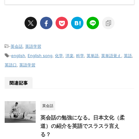
-
英会話
,
英語学習
-
english
,
English song
,
化学
,
洋楽
,
科学
,
英単語
,
英単語覚え
,
英語
,
英語口
,
英語学習
関連記事
英会話
英会話の勉強になる。日本文化（柔
道）の紹介を英語でスラスラ言え
る？